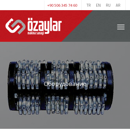
TR
EN
RU
AR
+90 506 345 74 60
Оборудование