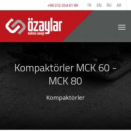
TR
EN
RU
AR
+90 312 354 61 99
Kompaktörler MCK 60 -
MCK 80
Kompaktörler