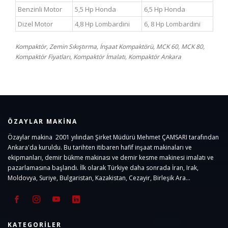
Benzinli Motor
5,5 Hp Honda
6,5 Hp Honda
Dizel Motor
4,8 Hp Lombardini
6, 8 Hp Lombardini
Kompaktör, Zemin Sıkıştırma, İnşaat Kompaktörü, MCK 60, MCK 80,
Kompaktör Fiyatları, Kompaktör İmalatı, Kompaktör Ankara
ÖZAYLAR MAKINA
Özaylar makina 2001 yılından Şirket Müdürü Mehmet ÇAMSARI tarafından
Ankara'da kuruldu. Bu tarihten itibaren hafif inşaat makinaları ve
ekipmanları, demir bükme makinası ve demir kesme makinesi imalatı ve
pazarlamasına başlandı. İlk olarak Türkiye daha sonrada İran, Irak,
Moldovya, Suriye, Bulgaristan, Kazakistan, Cezayir, Birleşik Ara...
KATEGORILER