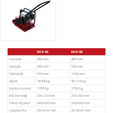
MCK 60
MCK 80
Uzunluk
800 mm
800 mm
Genişlik
400 mm
500 mm
Yükseklik
910 mm
1100 mm
Ağırlık
78-98 kg
95-114 kg
Vurma Kuvveti
1700 kg
2700 kg
Etki Derinliği
200-250 mm
250-300 mm
Tabla Ölçüleri
400x600 mm
500x600 mm
Çalışma Hızı
20-24 m/ min
20-28 m/ min